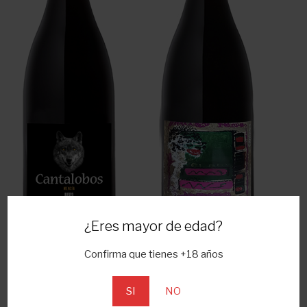
¿Eres mayor de edad?
Confirma que tienes +18 años
CANTALOBOS
CANTALOBOS
MENCÍA
MENCÍA CRIANZA 12
MESES
SI
NO
9,95
€
19,95
€